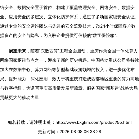
络安全、数据安全置于首位。构建了覆盖物理安全、网络安全、数据安
全、应用安全的多层次、立体化防护体系，通过了多项国家级安全认证。
通过专业的安全运维团队与先进的安全监测技术，7x24小时保障客户数
据资产的安全与隐私，为入驻企业提供可信赖的“数字保险箱”。
展望未来
，随着“东数西算”工程全面启动，重庆作为全国一体化算力
网络国家枢纽节点之一，迎来了新的历史机遇。中国移动重庆公司将持续
加大在数据中心、算力网络等新型基础设施领域的投入，进一步优化布
局、提升能力、深化应用，致力于将重庆打造成西部地区重要的算力高地
与数字枢纽，为谱写重庆高质量发展新篇章、服务国家“新基建”战略大局
贡献更大的移动力量。
如若转载，请注明出处：http://www.bxgkm.com/product/56.html
更新时间：2026-08-08 06:38:28