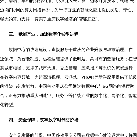
效、清洁、集约的能源利用。积极引入云计算、边缘计算技术，构建“云-
边-端”协同的算力网络体系，为千行百业的智能化应用提供灵活、弹性、
强大的算力支撑，夯实了重庆数字经济的“智能底座”。
三、 赋能产业，加速数字化转型进程
数据中心的快速建设，直接服务于重庆的产业升级与城市治理。在工
业领域，为智能制造、远程运维提供了低时延、高可靠的数据服务；在智
慧城市领域，支撑了城市大脑、交通管理、应急指挥等系统的流畅运行；
在数字内容领域，为超高清视频、云游戏、VR/AR等新兴应用提供了优质
的渲染与分发能力。中国移动重庆公司通过数据中心与5G网络的深度融
合，正有力推动重庆制造业、服务业等传统产业的数字化、网络化、智能
化转型。
四、 安全保障，筑牢数字时代防护墙
安全是发展的前提。中国移动重庆公司在数据中心建设运营中，将网