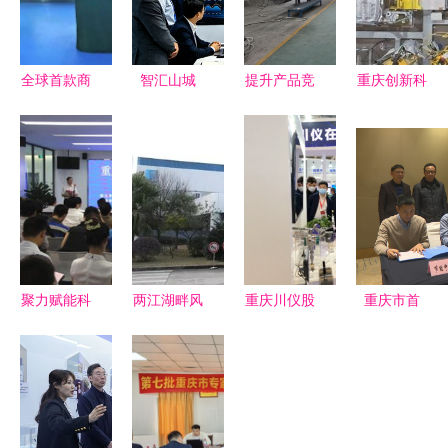
全球首款商
智汇山城
提升产品竞
重庆创新科
用级无人驾
2026智博
争力 注入
技成果转化
驶电动巴士
会启幕，重
创新发展动
机制 让科
在渝上线
庆智能制造
力｜贵州水
技成果
重庆技术服
成焦点
钢金属科技
从“书架”走
务的未来样
荣登第四批
上“货架”服
板
国家级专精
务民营企业
特新“小巨
聚力赋能科
两江湖畔风
重庆川仪股
重庆市首
人”企业榜
技创新 重
云起，翠渝
份闪耀首届
批“碳汇
单
庆科技服务
蝶变展新颜
石化行业与
+”生态产品
大市场盛大
——生态与
泛工业品
认购签约
开业启新程
技术的完美
展，技术服
技术赋能绿