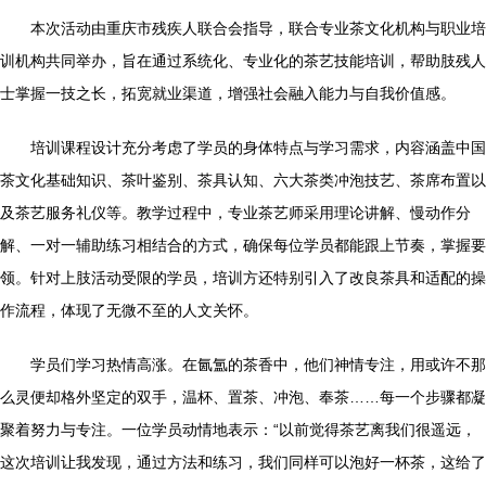
本次活动由重庆市残疾人联合会指导，联合专业茶文化机构与职业培
训机构共同举办，旨在通过系统化、专业化的茶艺技能培训，帮助肢残人
士掌握一技之长，拓宽就业渠道，增强社会融入能力与自我价值感。
培训课程设计充分考虑了学员的身体特点与学习需求，内容涵盖中国
茶文化基础知识、茶叶鉴别、茶具认知、六大茶类冲泡技艺、茶席布置以
及茶艺服务礼仪等。教学过程中，专业茶艺师采用理论讲解、慢动作分
解、一对一辅助练习相结合的方式，确保每位学员都能跟上节奏，掌握要
领。针对上肢活动受限的学员，培训方还特别引入了改良茶具和适配的操
作流程，体现了无微不至的人文关怀。
学员们学习热情高涨。在氤氲的茶香中，他们神情专注，用或许不那
么灵便却格外坚定的双手，温杯、置茶、冲泡、奉茶……每一个步骤都凝
聚着努力与专注。一位学员动情地表示：“以前觉得茶艺离我们很遥远，
这次培训让我发现，通过方法和练习，我们同样可以泡好一杯茶，这给了