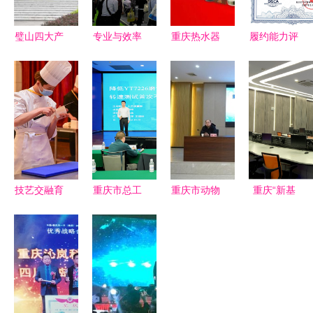
璧山四大产
专业与效率
重庆热水器
履约能力评
业培育工程
并重 重庆
维修费用透
价服务认证
以技术服务
梁平县欧姆
明解析 欧
证书
撬动重庆经
龙电气总代
腾服务与东
（GB/T
济高质量发
理技术服务
商网参考
33718-
展
全面升级
2017） 重
庆技术服务
的规范化路
技艺交融育
重庆市总工
重庆市动物
重庆“新基
径
匠心 重庆
会职工服务
疫病控制中
建”提速 中
建筑科技职
网 打造重
心举办全市
国移动重庆
业学院打造
庆技术服务
兽药微生物
公司按下数
高技能人才
的创新平台
检测技术培
据中心建设
亮丽名片
训班 提升
快进键